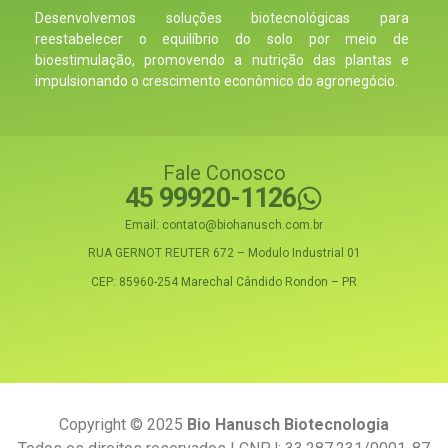
Desenvolvemos soluções biotecnológicas para
reestabelecer o equilíbrio do solo por meio de
bioestimulação, promovendo a nutrição das plantas e
impulsionando o crescimento econômico do agronegócio.
Fale Conosco
45 99920-1126
Email: contato@biohanusch.com.br
RUA GERNOT REUTER 672 – Modulo Industrial 01
CEP: 85960-254 Marechal Cândido Rondon – PR
Copyright © 2025
Bio Hanusch Biotecnologia