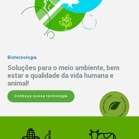
Biotecnologia
Soluções para o meio ambiente, bem
estar e qualidade da vida humana e
animal!
Conheça nossa tecnologia